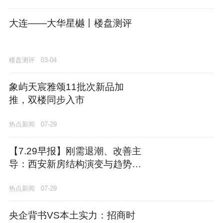
大连——大华星樾丨楼盘测评
楼盘测评
03-04
象屿天宸雅颂11批次新品加
推，双楼同步入市
热点新闻
07-29
【7.29早报】刚需退潮、改善主
导：西安新房结构演变与趋势研
判
热点新闻
07-29
央企背书VS本土实力：招商时