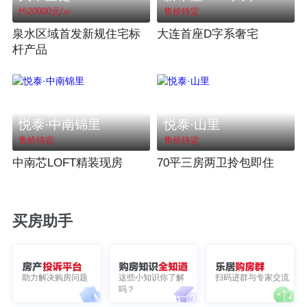
约20000元/㎡
售价待定
泉水区域首发新规住宅标
大连首座D字系奢宅
杆产品
悦泰·中南锦里
悦泰·山里
售价待定
售价待定
中南芯LOFT精装现房
70平三房两卫拎包即住
买房助手
助力解决购房问题
这些小知识你了解
扫码进群与专家交流
吗？