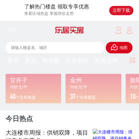
了解热门楼盘 领取专享优惠
立即下载
查看区域热盘 掌握房价走势
大连
地图
推荐
新房
购房圈
乐居财经
购房百科
甘井子
金州
旅
均价
元/平
均价
元/平
均价
40
37
10
个在售楼盘
个在售楼盘
今日热点
大连楼市周报：供销双降，项目