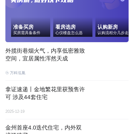
准备买房
看房选房
认购新房
买房需具备条件
心仪楼盘怎么选
认购流程分几步走
外揽街巷烟火气，内享低密雅致
空间，宜居属性浑然天成
万科泓胤
拿证速递丨金地繁花里获预售许
可 涉及44套住宅
2025-12-19
金州首座4.0迭代住宅，内外双