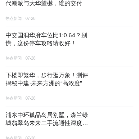
代潮派与大华望樾，谁的交付更
让人安心？
热点新闻
07-28
中交国润华府车位比1:0.64？别
慌，这份停车攻略请收好！
热点新闻
07-28
下楼即繁华，步行逛万象！测评
揭秘中建·未来方洲的“高浓度”商
业底盘
热点新闻
07-28
浦东中环孤品岛居别墅，森兰绿
城翡翠岛未来二手流通性深度解
码
热点新闻
07-28