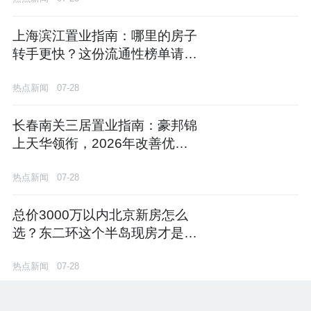
上海滨江置业指南：哪里的房子
转手更快？这份流通性榜单请收
好
热点新闻
07-28
长春南关三居置业指南：豪邦锦
上天华领衔，2026年改善优选
榜单揭晓
热点新闻
07-28
总价3000万以内北京新房怎么
选？东二环这个半岛现房才是最
优解
热点新闻
07-28
329席纯墅岛的“软实力”密码：