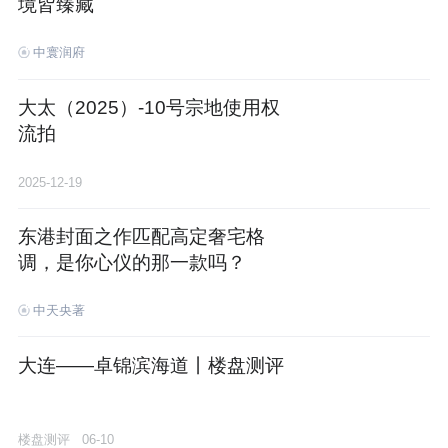
境皆臻藏
中寰润府
大太（2025）-10号宗地使用权
流拍
2025-12-19
东港封面之作匹配高定奢宅格
调，是你心仪的那一款吗？
中天央著
大连——卓锦滨海道丨楼盘测评
楼盘测评
06-10